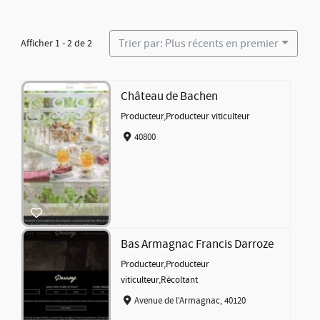
Trier par: Plus récents en premier
Afficher 1 - 2 de 2
Château de Bachen
Producteur
,
Producteur viticulteur
40800
Bas Armagnac Francis Darroze
Producteur
,
Producteur
viticulteur
,
Récoltant
Avenue de l'Armagnac, 40120