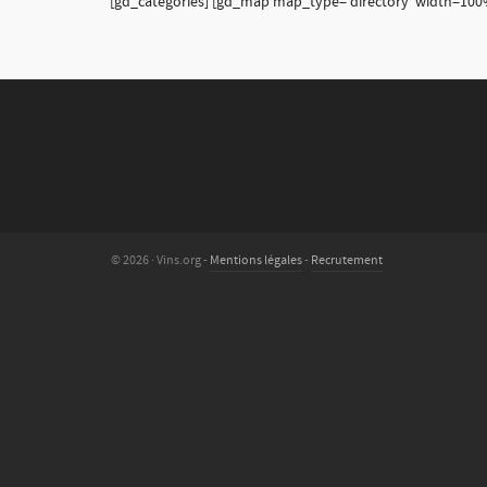
[gd_categories] [gd_map map_type=’directory’ width=100% h
© 2026 · Vins.org -
Mentions légales
-
Recrutement