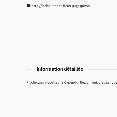
http://lachouppe.taillefer.pagesperso...
Information détaillée
Producteur viticulteur à Capendu, Region vinicole : Langu