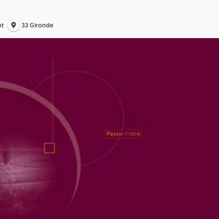
nt
33 Gironde