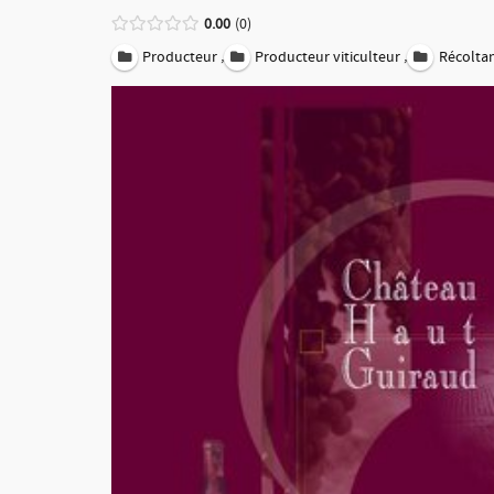
0.00
0
,
,
Producteur
Producteur viticulteur
Récolta