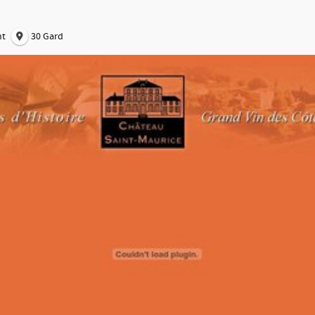
nt
30 Gard