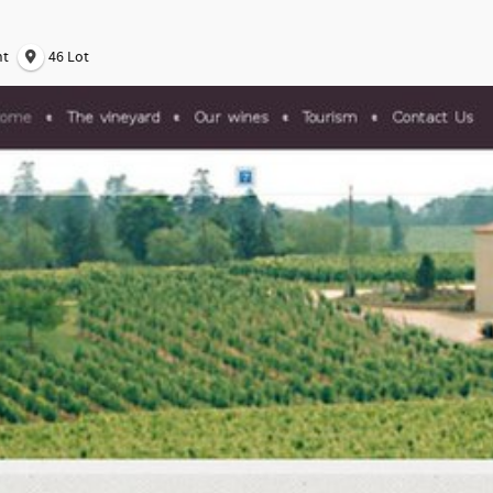
nt
46 Lot