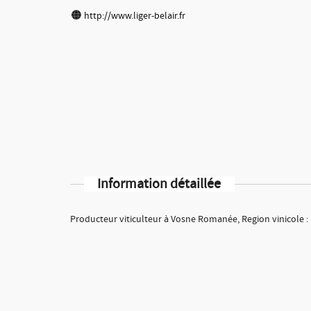
http://www.liger-belair.fr
Information détaillée
Producteur viticulteur à Vosne Romanée, Region vinicole 