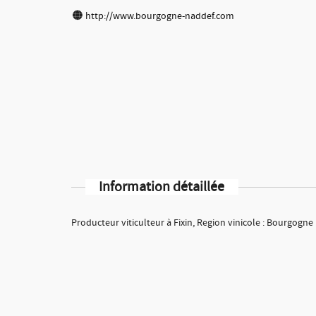
http://www.bourgogne-naddef.com
Information détaillée
Producteur viticulteur à Fixin, Region vinicole : Bourgogne