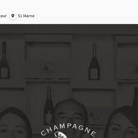
teur
51 Marne