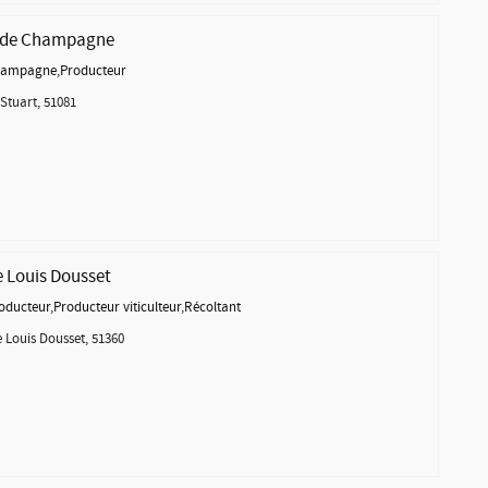
s de Champagne
hampagne
,
Producteur
Stuart, 51081
Louis Dousset
oducteur
,
Producteur viticulteur
,
Récoltant
Louis Dousset, 51360