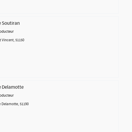
 Soutiran
oducteur
t Vincent, 51150
 Delamotte
oducteur
Delamotte, 51190