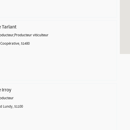
Tarlant
oducteur
,
Producteur viticulteur
 Coopérative, 51480
Irroy
oducteur
d Lundy, 51100