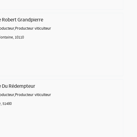
Robert Grandpierre
oducteur
,
Producteur viticulteur
Fontaine, 10110
 Du Rédempteur
oducteur
,
Producteur viticulteur
y, 51480