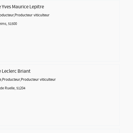
Yves Maurice Lepitre
oducteur
,
Producteur viticulteur
eims, 51500
Leclerc Briant
e
,
Producteur
,
Producteur viticulteur
de Ruelle, 51204