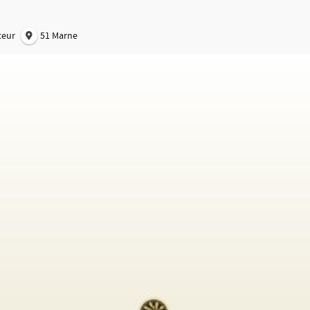
teur
51 Marne