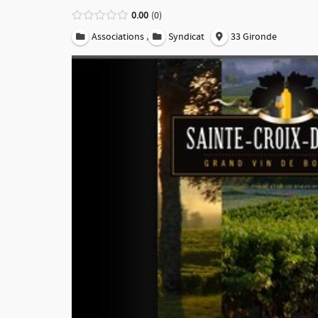
0.00
0
,
Associations
Syndicat
33 Gironde