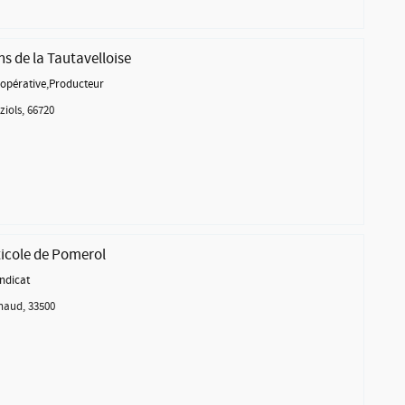
ns de la Tautavelloise
opérative
,
Producteur
ziols, 66720
ticole de Pomerol
ndicat
haud, 33500