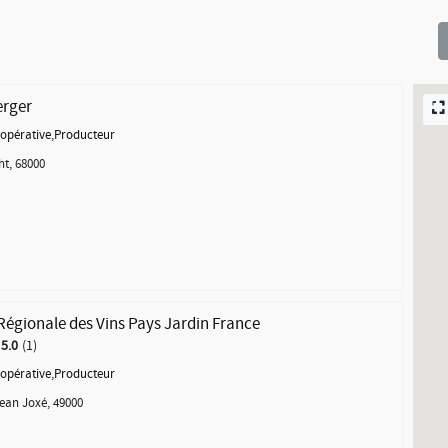
erger
opérative
,
Producteur
t, 68000
Régionale des Vins Pays Jardin France
5.0
1
opérative
,
Producteur
ean Joxé, 49000