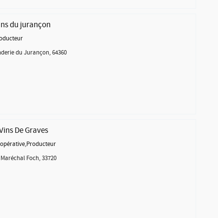
ins du jurançon
oducteur
erie du Jurançon, 64360
 Vins De Graves
opérative
,
Producteur
 Maréchal Foch, 33720