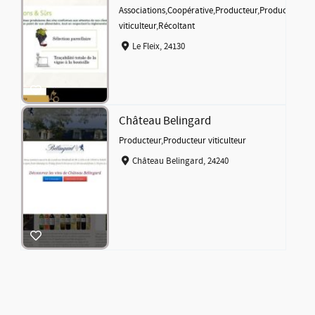
Associations
,
Coopérative
,
Producteur
,
Producteur
viticulteur
,
Récoltant
Le Fleix, 24130
Château Belingard
Producteur
,
Producteur viticulteur
Château Belingard, 24240