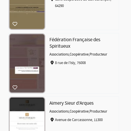
64290
Fédération Française des
Spiritueux
Associations
,
Coopérative
,
Producteur
8 rue de l'Isly, 75008
Aimery Sieur d'Arques
Associations
,
Coopérative
,
Producteur
Avenue de Carcassonne, 11300