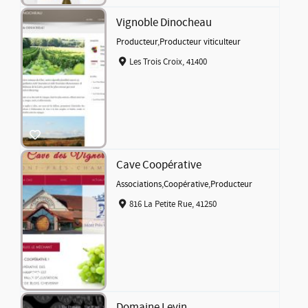
Vignoble Dinocheau
Producteur
,
Producteur viticulteur
Les Trois Croix, 41400
Cave Coopérative
Associations
,
Coopérative
,
Producteur
816 La Petite Rue, 41250
Domaine Levin