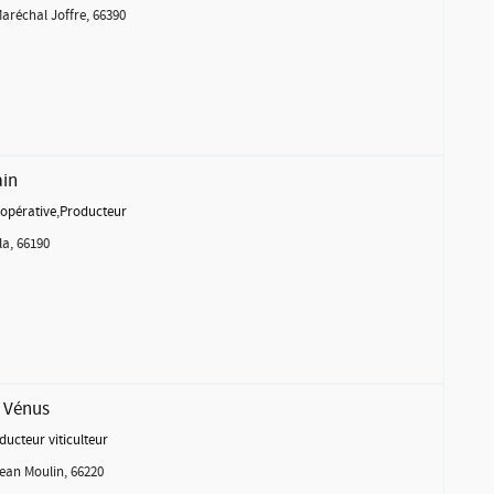
aréchal Joffre, 66390
ain
opérative
,
Producteur
la, 66190
 Vénus
ducteur viticulteur
ean Moulin, 66220