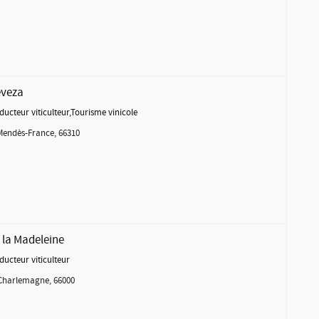
eveza
ducteur viticulteur
,
Tourisme vinicole
Mendès-France, 66310
 la Madeleine
ducteur viticulteur
Charlemagne, 66000