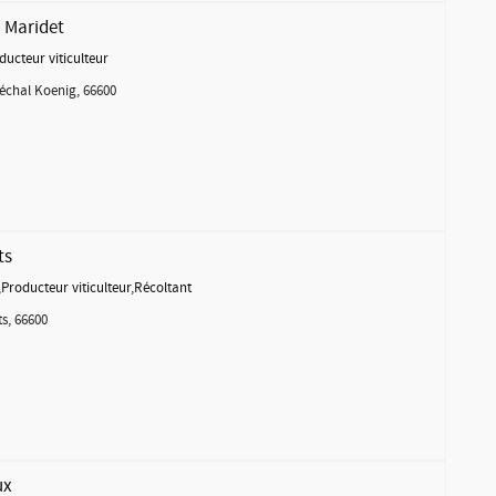
 Maridet
ducteur viticulteur
chal Koenig, 66600
ts
,
Producteur viticulteur
,
Récoltant
s, 66600
ux