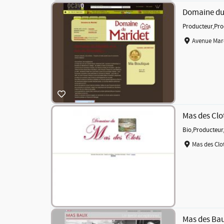
Domaine du
Producteur
,
Pro
Avenue Maré
Mas des Clo
Bio
,
Producteur
Mas des Clot
Mas des Ba