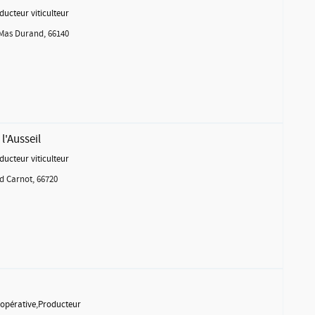
ducteur viticulteur
Mas Durand, 66140
l'Ausseil
ducteur viticulteur
d Carnot, 66720
opérative
,
Producteur