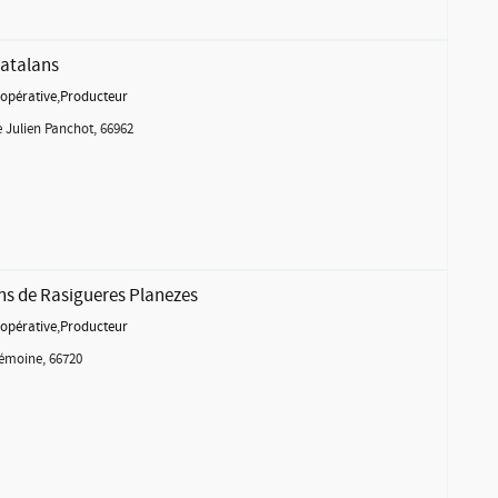
Catalans
opérative
,
Producteur
 Julien Panchot, 66962
ns de Rasigueres Planezes
opérative
,
Producteur
rémoine, 66720