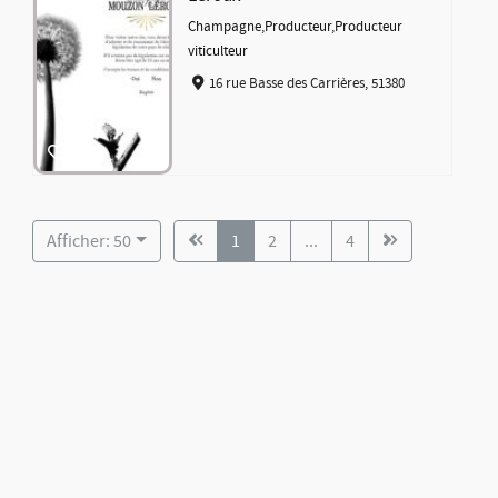
Champagne
,
Producteur
,
Producteur
viticulteur
16 rue Basse des Carrières, 51380
Afficher: 50
1
2
...
4