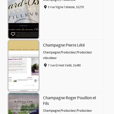
5 rue Vigne l'abesse, 51270
Champagne Pierre Lété
Champagne
,
Producteur
,
Producteur
viticulteur
7 rue Ernest Vallé, 51480
Champagne Roger Pouillon et
Fils
Champagne
,
Producteur
,
Producteur